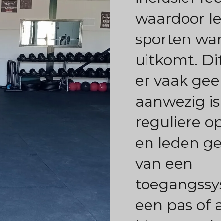
waardoor l
sporten wa
uitkomt. Di
er vaak gee
aanwezig is
reguliere o
en leden g
van een
toegangssy
een pas of 