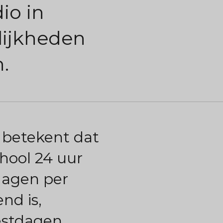
io in
lijkheden
.
s betekent dat
hool 24 uur
dagen per
nd is,
eestdagen,