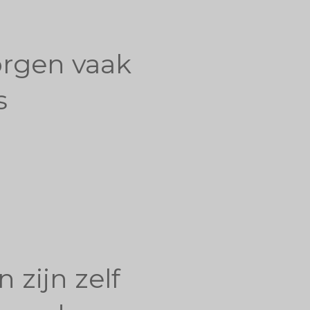
orgen vaak
s
zijn zelf