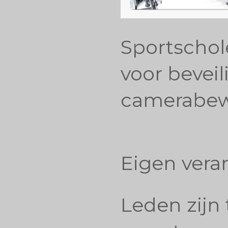
Sportschol
voor bevei
camerabew
Eigen vera
Leden zijn