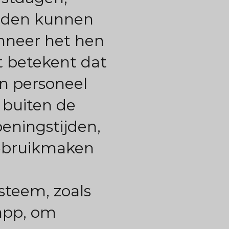
eden kunnen
nneer het hen
t betekent dat
n personeel
 buiten de
peningstijden,
ebruikmaken
steem, zoals
app, om