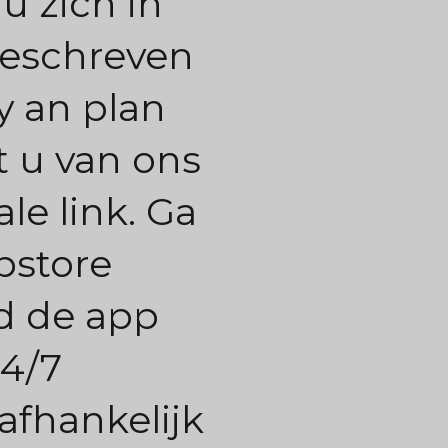
u zich in
geschreven
y an plan
t u van ons
ale link. Ga
pstore
d de app
24/7
afhankelijk