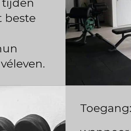
 tijden
t beste
hun
ivéleven.
Toegang