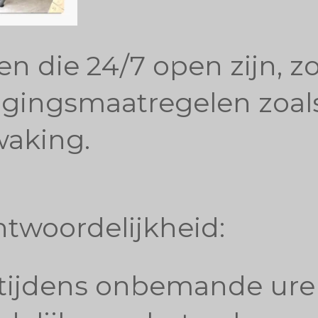
en die 24/7 open zijn, z
ligingsmaatregelen zoal
aking.
ntwoordelijkheid:
 tijdens onbemande uren 