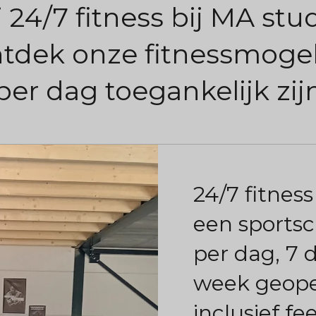
24/7 fitness bij MA stud
ntdek onze fitnessmoge
per dag toegankelijk zijn
24/7 fitnes
een sportsc
per dag, 7 
week geope
inclusief f