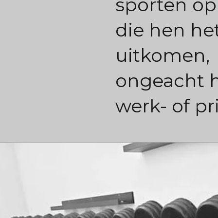
sporten op
die hen he
uitkomen,
ongeacht 
werk- of pr