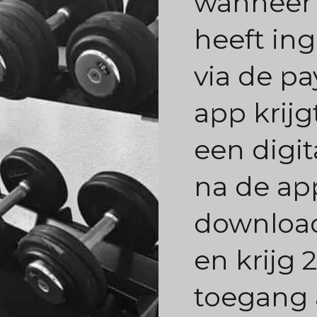
wanneer 
heeft in
via de pa
app krijg
een digit
na de ap
downloa
en krijg 
toegang 